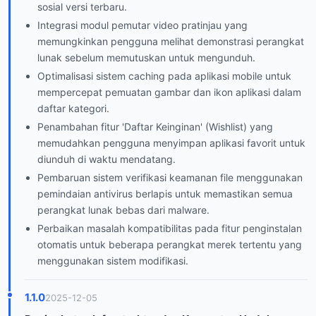
sosial versi terbaru.
Integrasi modul pemutar video pratinjau yang
memungkinkan pengguna melihat demonstrasi perangkat
lunak sebelum memutuskan untuk mengunduh.
Optimalisasi sistem caching pada aplikasi mobile untuk
mempercepat pemuatan gambar dan ikon aplikasi dalam
daftar kategori.
Penambahan fitur 'Daftar Keinginan' (Wishlist) yang
memudahkan pengguna menyimpan aplikasi favorit untuk
diunduh di waktu mendatang.
Pembaruan sistem verifikasi keamanan file menggunakan
pemindaian antivirus berlapis untuk memastikan semua
perangkat lunak bebas dari malware.
Perbaikan masalah kompatibilitas pada fitur penginstalan
otomatis untuk beberapa perangkat merek tertentu yang
menggunakan sistem modifikasi.
1.1.0
2025-12-05