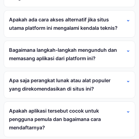
Apakah ada cara akses alternatif jika situs
utama platform ini mengalami kendala teknis?
Bagaimana langkah-langkah mengunduh dan
memasang aplikasi dari platform ini?
Apa saja perangkat lunak atau alat populer
yang direkomendasikan di situs ini?
Apakah aplikasi tersebut cocok untuk
pengguna pemula dan bagaimana cara
mendaftarnya?