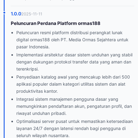
1.0.0
2025-11-11
Peluncuran Perdana Platform ormas188
Peluncuran resmi platform distribusi perangkat lunak
digital ormas188 oleh PT. Media Ormas Sejahtera untuk
pasar Indonesia.
Implementasi arsitektur dasar sistem unduhan yang stabil
dengan dukungan protokol transfer data yang aman dan
terenkripsi.
Penyediaan katalog awal yang mencakup lebih dari 500
aplikasi populer dalam kategori utilitas sistem dan alat
produktivitas kantor.
Integrasi sistem manajemen pengguna dasar yang
memungkinkan pendaftaran akun, pengaturan profil, dan
riwayat unduhan pribadi.
Optimalisasi server pusat untuk memastikan ketersediaan
layanan 24/7 dengan latensi rendah bagi pengguna di
seluruh wilayah nusantara.