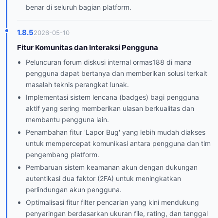
benar di seluruh bagian platform.
1.8.5
2026-05-10
Fitur Komunitas dan Interaksi Pengguna
Peluncuran forum diskusi internal ormas188 di mana
pengguna dapat bertanya dan memberikan solusi terkait
masalah teknis perangkat lunak.
Implementasi sistem lencana (badges) bagi pengguna
aktif yang sering memberikan ulasan berkualitas dan
membantu pengguna lain.
Penambahan fitur 'Lapor Bug' yang lebih mudah diakses
untuk mempercepat komunikasi antara pengguna dan tim
pengembang platform.
Pembaruan sistem keamanan akun dengan dukungan
autentikasi dua faktor (2FA) untuk meningkatkan
perlindungan akun pengguna.
Optimalisasi fitur filter pencarian yang kini mendukung
penyaringan berdasarkan ukuran file, rating, dan tanggal