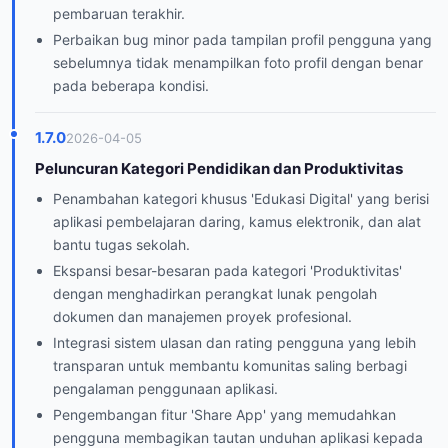
pembaruan terakhir.
Perbaikan bug minor pada tampilan profil pengguna yang
sebelumnya tidak menampilkan foto profil dengan benar
pada beberapa kondisi.
1.7.0
2026-04-05
Peluncuran Kategori Pendidikan dan Produktivitas
Penambahan kategori khusus 'Edukasi Digital' yang berisi
aplikasi pembelajaran daring, kamus elektronik, dan alat
bantu tugas sekolah.
Ekspansi besar-besaran pada kategori 'Produktivitas'
dengan menghadirkan perangkat lunak pengolah
dokumen dan manajemen proyek profesional.
Integrasi sistem ulasan dan rating pengguna yang lebih
transparan untuk membantu komunitas saling berbagi
pengalaman penggunaan aplikasi.
Pengembangan fitur 'Share App' yang memudahkan
pengguna membagikan tautan unduhan aplikasi kepada