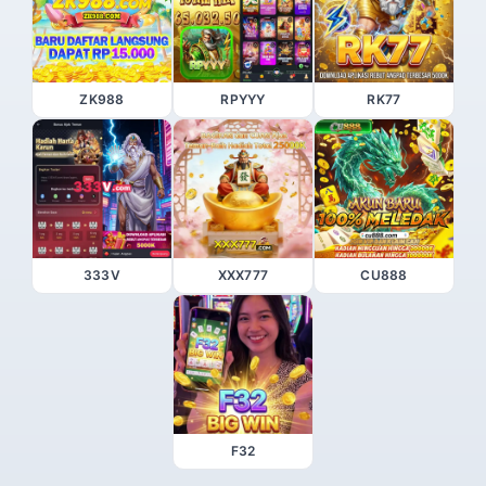
ZK988
RPYYY
RK77
333V
XXX777
CU888
F32