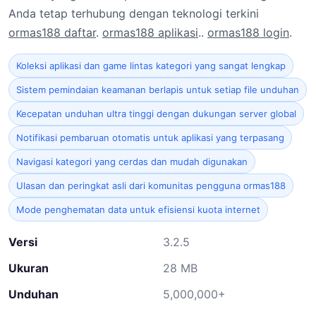
Anda tetap terhubung dengan teknologi terkini
ormas188 daftar
.
ormas188 aplikasi
..
ormas188 login
.
Koleksi aplikasi dan game lintas kategori yang sangat lengkap
Sistem pemindaian keamanan berlapis untuk setiap file unduhan
Kecepatan unduhan ultra tinggi dengan dukungan server global
Notifikasi pembaruan otomatis untuk aplikasi yang terpasang
Navigasi kategori yang cerdas dan mudah digunakan
Ulasan dan peringkat asli dari komunitas pengguna ormas188
Mode penghematan data untuk efisiensi kuota internet
Versi
3.2.5
Ukuran
28 MB
Unduhan
5,000,000+