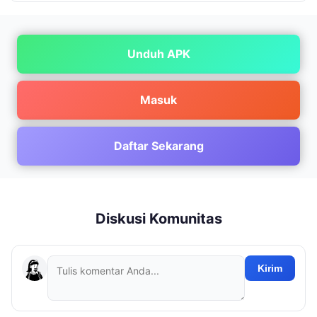
Unduh APK
Masuk
Daftar Sekarang
Diskusi Komunitas
Kirim