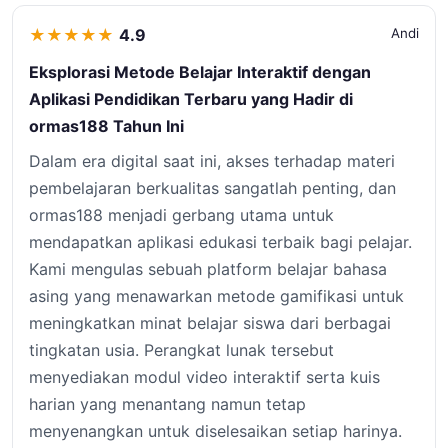
★
★
★
★
★
4.9
Andi
Eksplorasi Metode Belajar Interaktif dengan
Aplikasi Pendidikan Terbaru yang Hadir di
ormas188 Tahun Ini
Dalam era digital saat ini, akses terhadap materi
pembelajaran berkualitas sangatlah penting, dan
ormas188 menjadi gerbang utama untuk
mendapatkan aplikasi edukasi terbaik bagi pelajar.
Kami mengulas sebuah platform belajar bahasa
asing yang menawarkan metode gamifikasi untuk
meningkatkan minat belajar siswa dari berbagai
tingkatan usia. Perangkat lunak tersebut
menyediakan modul video interaktif serta kuis
harian yang menantang namun tetap
menyenangkan untuk diselesaikan setiap harinya.